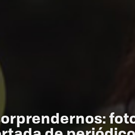
sorprendernos: fo
rtada de periódico