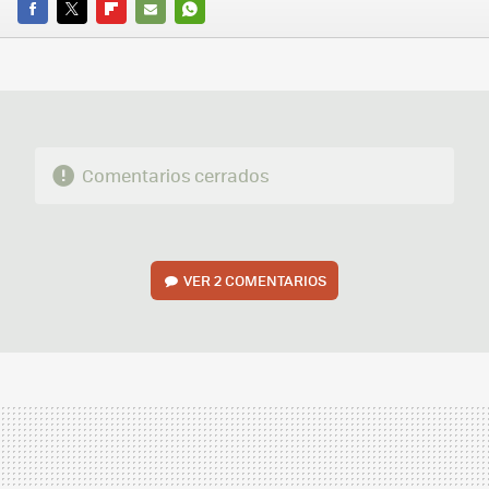
FACEBOOK
TWITTER
FLIPBOARD
E-
WHATSAPP
MAIL
Comentarios cerrados
VER
2 COMENTARIOS