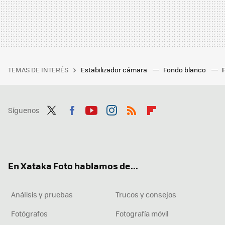
TEMAS DE INTERÉS
Estabilizador cámara
Fondo blanco
Síguenos
Twit
Fac
You
Inst
RSS
Flip
ter
ebo
tub
agr
boa
ok
e
am
rd
En Xataka Foto hablamos de...
Análisis y pruebas
Trucos y consejos
Fotógrafos
Fotografía móvil