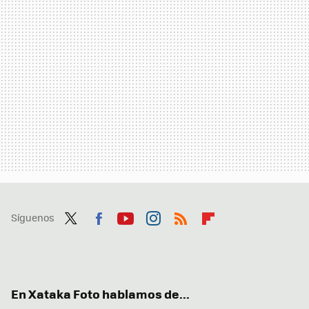
Síguenos
Twit
Fac
You
Inst
RSS
Flip
ter
ebo
tub
agr
boa
ok
e
am
rd
En Xataka Foto hablamos de...