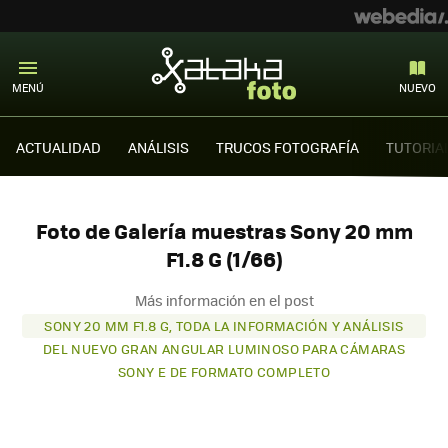
MENÚ
NUEVO
ACTUALIDAD
ANÁLISIS
TRUCOS FOTOGRAFÍA
TUTORIA
Foto de Galería muestras Sony 20 mm
F1.8 G (1/66)
Más información en el post
SONY 20 MM F1.8 G, TODA LA INFORMACIÓN Y ANÁLISIS
DEL NUEVO GRAN ANGULAR LUMINOSO PARA CÁMARAS
SONY E DE FORMATO COMPLETO