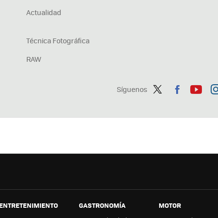
Actualidad
Técnica Fotográfica
RAW
Síguenos
Twit
Fac
You
In
ter
ebo
tub
ag
ok
e
a
ENTRETENIMIENTO
GASTRONOMÍA
MOTOR