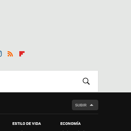
st
RSS
Flip
r
boa
m
rd
BUSCAR
SUBIR
ESTILO DE VIDA
ECONOMÍA