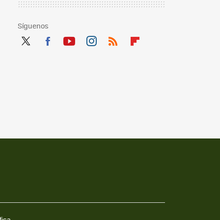
Síguenos
Twit
Fac
You
Inst
RSS
Flip
ter
ebo
tub
agr
boa
ok
e
am
rd
fica