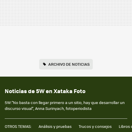
ARCHIVO DE NOTICIAS
Noticias de 5W en Xataka Foto
5W:"No basta con llegar primero a un sitio, hay que desarrollar un
discurso visual", Anna Surinyach, fotoperiodista
OTROS TEMAS:
Análisis y pruebas
Trucos y consejos
Libros 