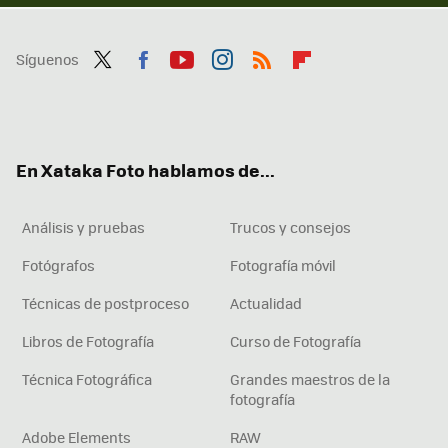
Síguenos
Twit
Fac
You
Inst
RSS
Flip
ter
ebo
tub
agr
boa
ok
e
am
rd
En Xataka Foto hablamos de...
Análisis y pruebas
Trucos y consejos
Fotógrafos
Fotografía móvil
Técnicas de postproceso
Actualidad
Libros de Fotografía
Curso de Fotografía
Técnica Fotográfica
Grandes maestros de la
fotografía
Adobe Elements
RAW