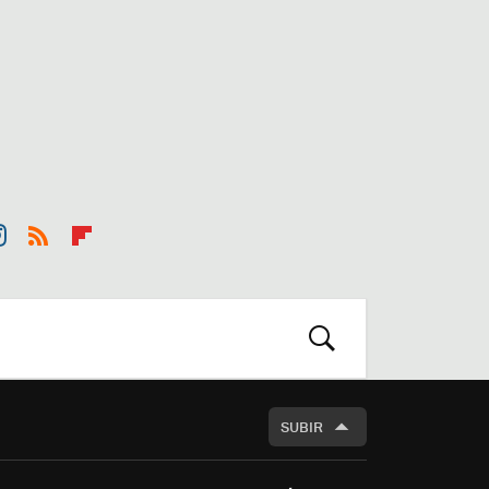
st
RSS
Flip
r
boa
m
rd
BUSCAR
SUBIR