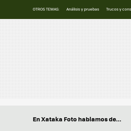
OTROS TEMAS:
Análisis y pruebas
Trucos y con
En Xataka Foto hablamos de...