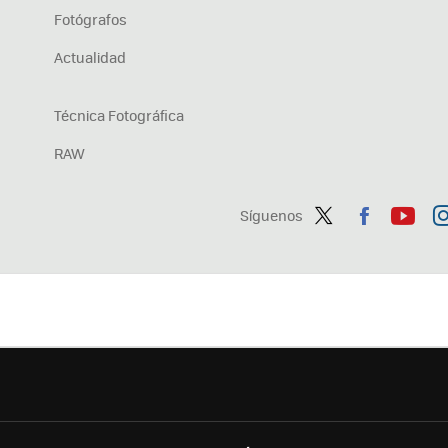
Fotógrafos
Actualidad
Técnica Fotográfica
RAW
Síguenos
Twit
Fac
You
In
ter
ebo
tub
ag
ok
e
a