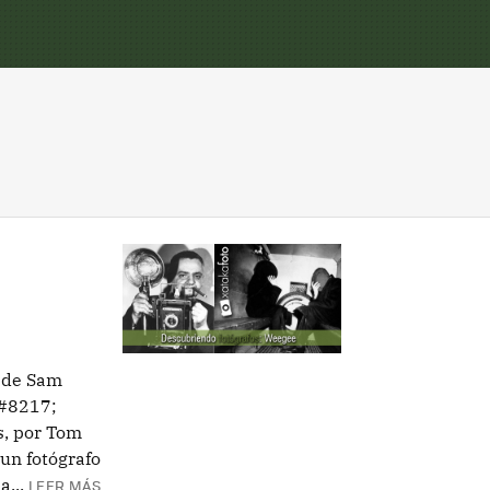
a de Sam
#8217;
s, por Tom
un fotógrafo
...
LEER MÁS