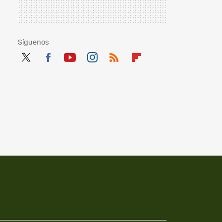
Síguenos
Twit
Fac
You
Inst
RSS
Flip
ter
ebo
tub
agr
boa
ok
e
am
rd