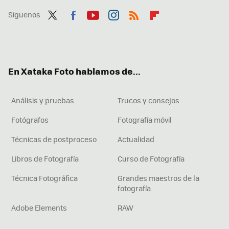
Síguenos
Twit
Fac
You
Inst
RSS
Flip
ter
ebo
tub
agr
boa
ok
e
am
rd
En Xataka Foto hablamos de...
Análisis y pruebas
Trucos y consejos
Fotógrafos
Fotografía móvil
Técnicas de postproceso
Actualidad
Libros de Fotografía
Curso de Fotografía
Técnica Fotográfica
Grandes maestros de la
fotografía
Adobe Elements
RAW