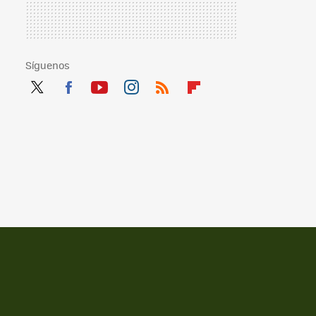
Síguenos
Twit
Fac
You
Inst
RSS
Flip
ter
ebo
tub
agr
boa
ok
e
am
rd