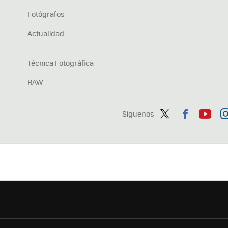
Fotógrafos
Actualidad
Técnica Fotográfica
RAW
Síguenos
Twit
Fac
You
In
ter
ebo
tub
ag
ok
e
a