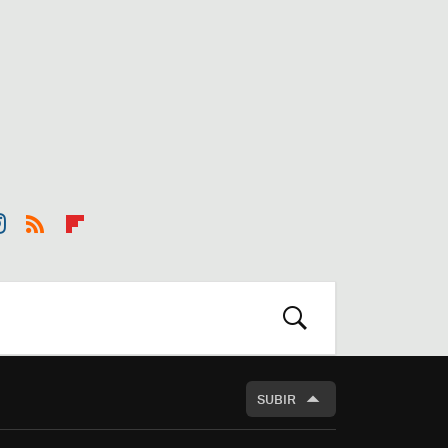
st
RSS
Flip
r
boa
m
rd
BUSCAR
SUBIR