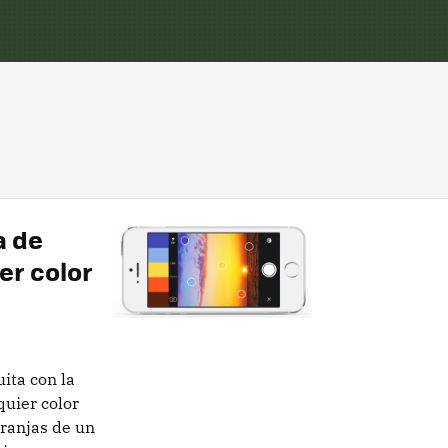
a de
er color
ita con la
quier color
ranjas de un