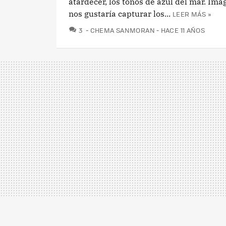
atardecer, los tonos de azul del mar. Im
nos gustaría capturar los...
LEER MÁS »
COMENTARIOS
3
CHEMA SANMORAN
HACE 11 AÑOS