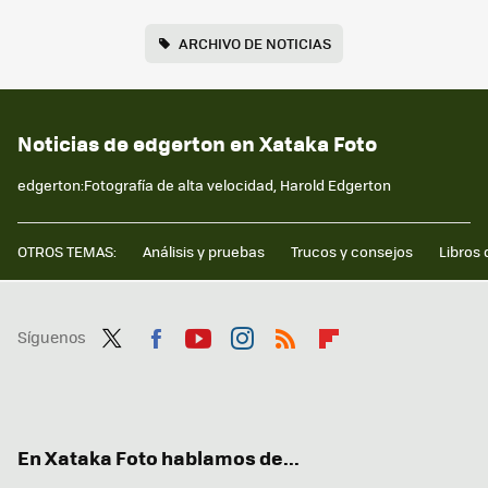
ARCHIVO DE NOTICIAS
Noticias de edgerton en Xataka Foto
edgerton:Fotografía de alta velocidad, Harold Edgerton
OTROS TEMAS:
Análisis y pruebas
Trucos y consejos
Libros 
Síguenos
Twit
Fac
You
Inst
RSS
Flip
ter
ebo
tub
agr
boa
ok
e
am
rd
En Xataka Foto hablamos de...