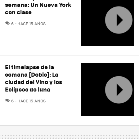
semana: Un Nueva York
con clase
COMENTARIOS
6
HACE 15 AÑOS
El timelapse de la
semana [Doble]: La
ciudad del Vino y los
Eclipses de luna
COMENTARIOS
6
HACE 15 AÑOS