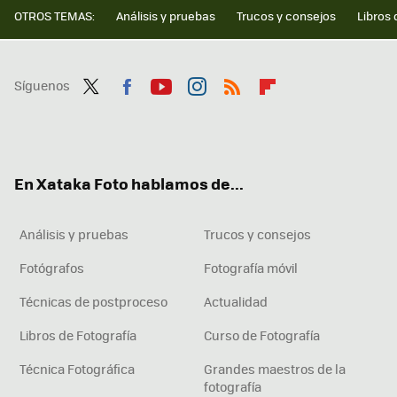
OTROS TEMAS:
Análisis y pruebas
Trucos y consejos
Libros 
Síguenos
Twit
Fac
You
Inst
RSS
Flip
ter
ebo
tub
agr
boa
ok
e
am
rd
En Xataka Foto hablamos de...
Análisis y pruebas
Trucos y consejos
Fotógrafos
Fotografía móvil
Técnicas de postproceso
Actualidad
Libros de Fotografía
Curso de Fotografía
Técnica Fotográfica
Grandes maestros de la
fotografía