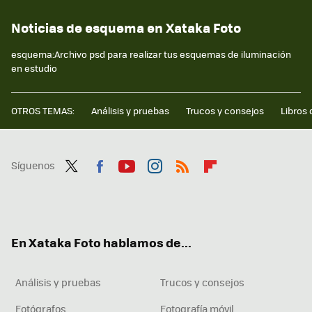
Noticias de esquema en Xataka Foto
esquema:Archivo psd para realizar tus esquemas de iluminación
en estudio
OTROS TEMAS:
Análisis y pruebas
Trucos y consejos
Libros 
Síguenos
Twit
Fac
You
Inst
RSS
Flip
ter
ebo
tub
agr
boa
ok
e
am
rd
En Xataka Foto hablamos de...
Análisis y pruebas
Trucos y consejos
Fotógrafos
Fotografía móvil