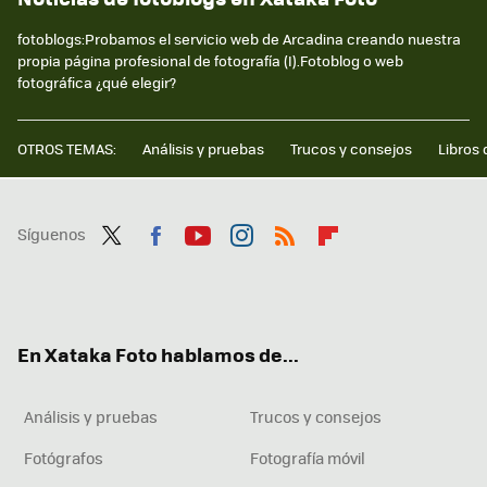
fotoblogs:Probamos el servicio web de Arcadina creando nuestra
propia página profesional de fotografía (I).Fotoblog o web
fotográfica ¿qué elegir?
OTROS TEMAS:
Análisis y pruebas
Trucos y consejos
Libros 
Síguenos
Twit
Fac
You
Inst
RSS
Flip
ter
ebo
tub
agr
boa
ok
e
am
rd
En Xataka Foto hablamos de...
Análisis y pruebas
Trucos y consejos
Fotógrafos
Fotografía móvil