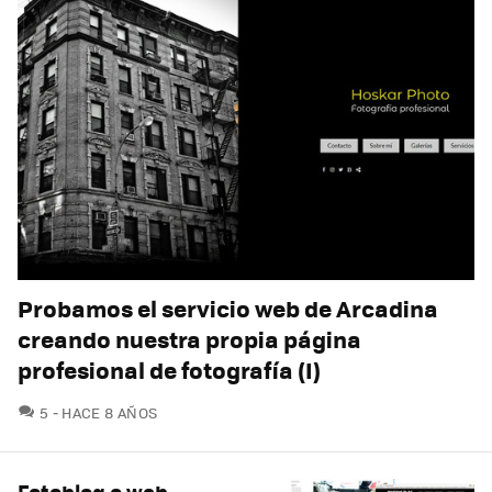
Probamos el servicio web de Arcadina
creando nuestra propia página
profesional de fotografía (I)
COMENTARIOS
5
HACE 8 AÑOS
Fotoblog o web