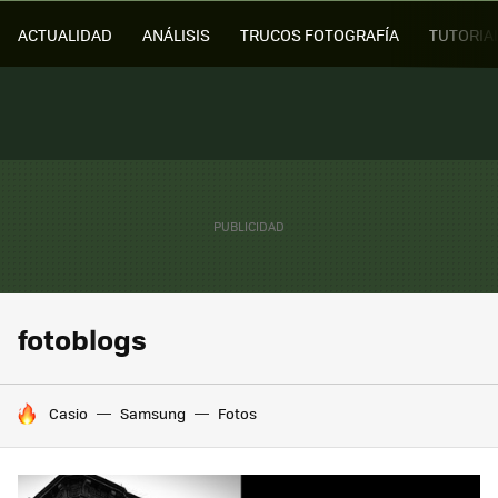
ACTUALIDAD
ANÁLISIS
TRUCOS FOTOGRAFÍA
TUTORIA
fotoblogs
HOY SE HABLA DE
Casio
Samsung
Fotos