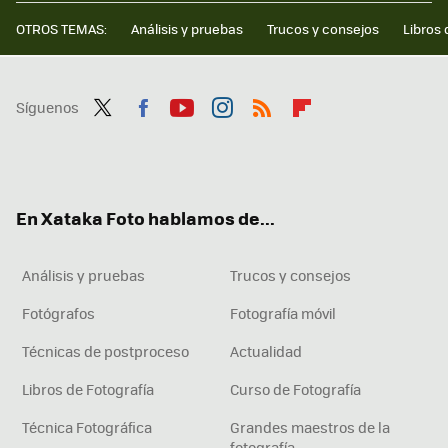
OTROS TEMAS:
Análisis y pruebas
Trucos y consejos
Libros 
Síguenos
Twit
Fac
You
Inst
RSS
Flip
ter
ebo
tub
agr
boa
ok
e
am
rd
En Xataka Foto hablamos de...
Análisis y pruebas
Trucos y consejos
Fotógrafos
Fotografía móvil
Técnicas de postproceso
Actualidad
Libros de Fotografía
Curso de Fotografía
Técnica Fotográfica
Grandes maestros de la
fotografía