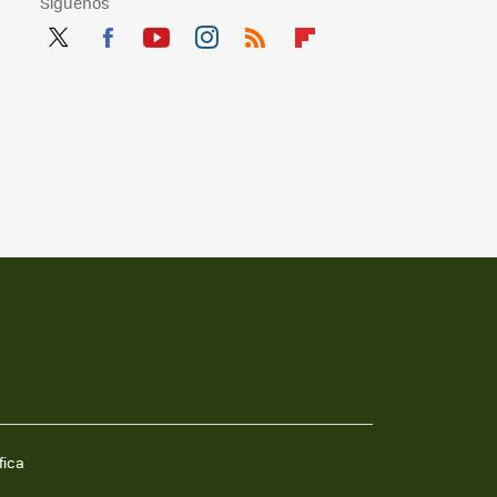
Síguenos
Twit
Fac
You
Inst
RSS
Flip
ter
ebo
tub
agr
boa
ok
e
am
rd
fica