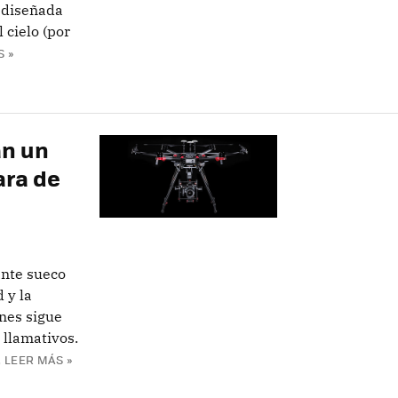
 diseñada
 cielo (por
 »
an un
ara de
ante sueco
 y la
nes sigue
 llamativos.
.
LEER MÁS »