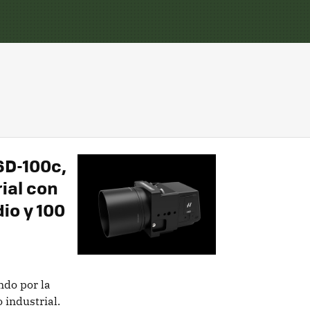
6D-100c,
ial con
io y 100
ndo por la
 industrial.