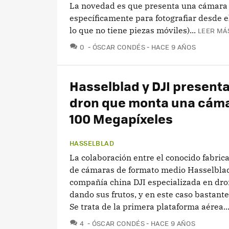
La novedad es que presenta una cámara
específicamente para fotografiar desde el
lo que no tiene piezas móviles)...
LEER MÁS
COMENTARIOS
0
ÓSCAR CONDÉS
HACE 9 AÑOS
Hasselblad y DJI present
dron que monta una cám
100 Megapíxeles
HASSELBLAD
La colaboración entre el conocido fabric
de cámaras de formato medio Hasselblad
compañía china DJI especializada en dro
dando sus frutos, y en este caso bastante
Se trata de la primera plataforma aérea..
COMENTARIOS
4
ÓSCAR CONDÉS
HACE 9 AÑOS