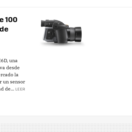
e 100
 de
H6D, una
eva desde
rcado la
r un sensor
 de...
LEER