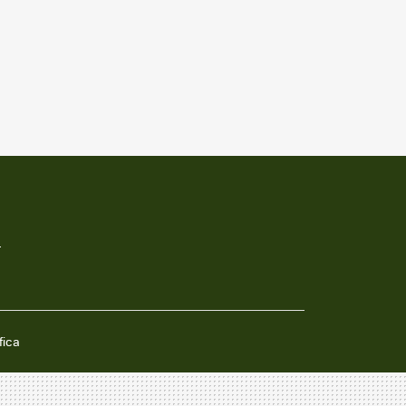
Twit
Fac
You
Inst
RSS
Flip
ter
ebo
tub
agr
boa
ok
e
am
rd
.
fica