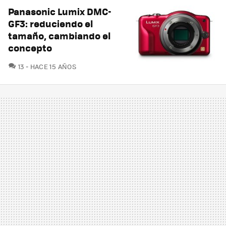
Panasonic Lumix DMC-
GF3: reduciendo el
tamaño, cambiando el
concepto
COMENTARIOS
13
HACE 15 AÑOS