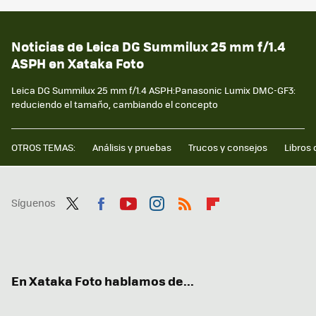
Noticias de Leica DG Summilux 25 mm f/1.4
ASPH en Xataka Foto
Leica DG Summilux 25 mm f/1.4 ASPH:Panasonic Lumix DMC-GF3:
reduciendo el tamaño, cambiando el concepto
OTROS TEMAS:
Análisis y pruebas
Trucos y consejos
Libros 
Síguenos
Twit
Fac
You
Inst
RSS
Flip
ter
ebo
tub
agr
boa
ok
e
am
rd
En Xataka Foto hablamos de...