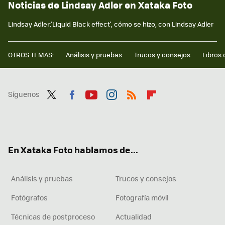
Noticias de Lindsay Adler en Xataka Foto
Lindsay Adler:'Liquid Black effect', cómo se hizo, con Lindsay Adler
OTROS TEMAS:
Análisis y pruebas
Trucos y consejos
Libros 
Síguenos
Twit
Fac
You
Inst
RSS
Flip
ter
ebo
tub
agr
boa
ok
e
am
rd
En Xataka Foto hablamos de...
Análisis y pruebas
Trucos y consejos
Fotógrafos
Fotografía móvil
Técnicas de postproceso
Actualidad