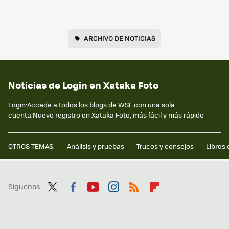
ARCHIVO DE NOTICIAS
Noticias de Login en Xataka Foto
Login:Accede a todos los blogs de WSL con una sola
cuenta.Nuevo registro en Xataka Foto, más fácil y más rápido
OTROS TEMAS:
Análisis y pruebas
Trucos y consejos
Libros 
Síguenos
Twit
Fac
You
Inst
RSS
Flip
ter
ebo
tub
agr
boa