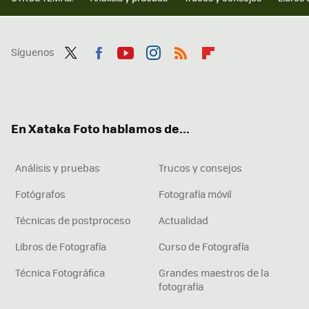
Síguenos
Twit
Fac
You
Inst
RSS
Flip
ter
ebo
tub
agr
boa
ok
e
am
rd
En Xataka Foto hablamos de...
Análisis y pruebas
Trucos y consejos
Fotógrafos
Fotografía móvil
Técnicas de postproceso
Actualidad
Libros de Fotografía
Curso de Fotografía
Técnica Fotográfica
Grandes maestros de la
fotografía