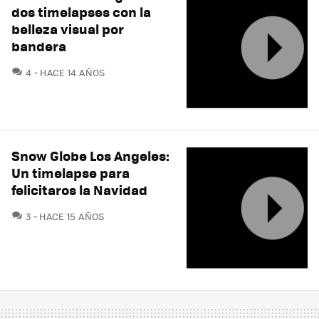
dos timelapses con la
belleza visual por
bandera
COMENTARIOS
4
HACE 14 AÑOS
Snow Globe Los Angeles:
Un timelapse para
felicitaros la Navidad
COMENTARIOS
3
HACE 15 AÑOS