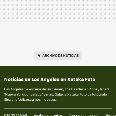
ARCHIVO DE NOTICIAS
Noticias de Los Angeles en Xataka Foto
Los Angeles:La escena de un crimen, Los Beatles en Abbey Road,
"Nueva York congelado" y más: Galaxia Xataka Foto.La fotógrafa
Sinziana Velicescu nos muestra...
OTROS TEMAS:
Análisis y pruebas
Trucos y consejos
Libros 