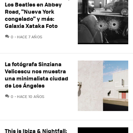
Los Beatles en Abbey
Road, "Nueva York
congelado" y más:
Galaxia Xataka Foto
COMENTARIOS
0
HACE 7 AÑOS
La fotógrafa Sinziana
Velicescu nos muestra
una minimalista ciudad
de Los Ángeles
COMENTARIOS
0
HACE 10 AÑOS
This is Ibiza & Nightfall: