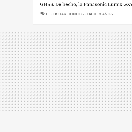
GH5S. De hecho, la Panasonic Lumix GX9
COMENTARIOS
0
ÓSCAR CONDÉS
HACE 8 AÑOS