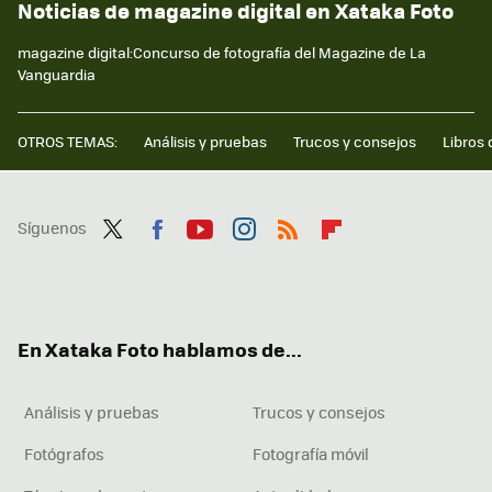
Noticias de magazine digital en Xataka Foto
magazine digital:Concurso de fotografía del Magazine de La
Vanguardia
OTROS TEMAS:
Análisis y pruebas
Trucos y consejos
Libros 
Síguenos
Twit
Fac
You
Inst
RSS
Flip
ter
ebo
tub
agr
boa
ok
e
am
rd
En Xataka Foto hablamos de...
Análisis y pruebas
Trucos y consejos
Fotógrafos
Fotografía móvil