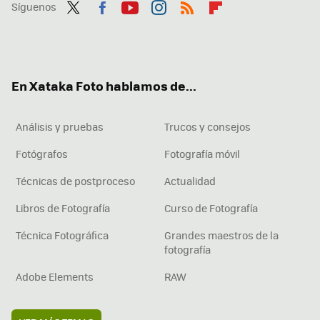
Síguenos
Twit
Fac
You
Inst
RSS
Flip
ter
ebo
tub
agr
boa
ok
e
am
rd
En Xataka Foto hablamos de...
Análisis y pruebas
Trucos y consejos
Fotógrafos
Fotografía móvil
Técnicas de postproceso
Actualidad
Libros de Fotografía
Curso de Fotografía
Técnica Fotográfica
Grandes maestros de la
fotografía
Adobe Elements
RAW