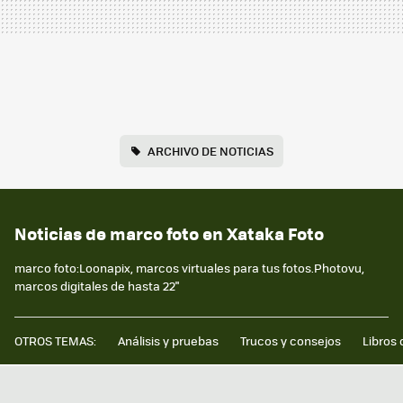
ARCHIVO DE NOTICIAS
Noticias de marco foto en Xataka Foto
marco foto:Loonapix, marcos virtuales para tus fotos.Photovu,
marcos digitales de hasta 22"
OTROS TEMAS:
Análisis y pruebas
Trucos y consejos
Libros 