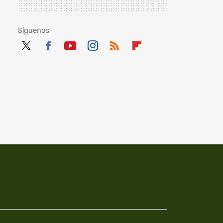
Síguenos
Twit
Fac
You
Inst
RSS
Flip
ter
ebo
tub
agr
boa
ok
e
am
rd