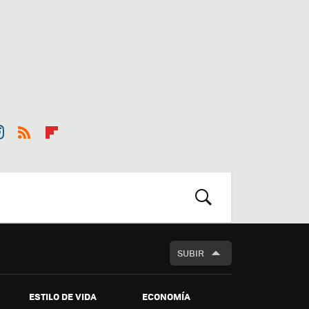
st
RSS
Flip
r
boa
m
rd
BUSCAR
SUBIR
ESTILO DE VIDA
ECONOMÍA