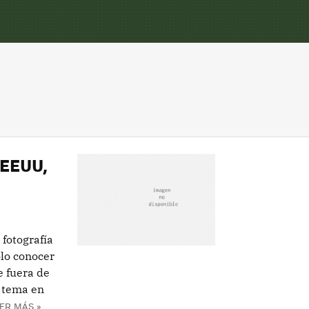
 EEUU,
fotografía
olo conocer
e fuera de
l tema en
ER MÁS »