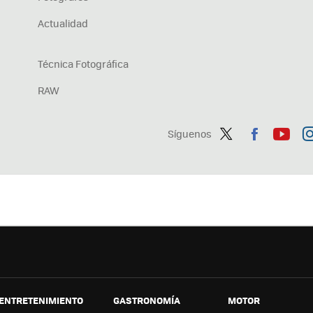
Actualidad
Técnica Fotográfica
RAW
Síguenos
Twit
Fac
You
In
ter
ebo
tub
ag
ok
e
a
ENTRETENIMIENTO
GASTRONOMÍA
MOTOR