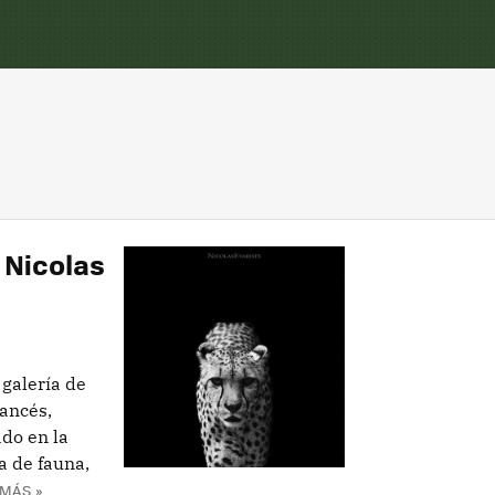
 Nicolas
galería de
rancés,
do en la
ía de fauna,
MÁS »