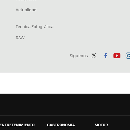
Actualidad
Técnica Fotográfica
RAW
Síguenos
Twit
Fac
You
In
ter
ebo
tub
ag
ok
e
a
ENTRETENIMIENTO
GASTRONOMÍA
MOTOR