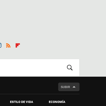
st
RSS
Flip
r
boa
m
rd
BUSCAR
SUBIR
ESTILO DE VIDA
ECONOMÍA