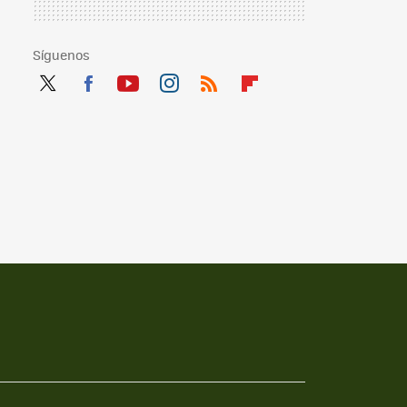
Síguenos
Twit
Fac
You
Inst
RSS
Flip
ter
ebo
tub
agr
boa
ok
e
am
rd