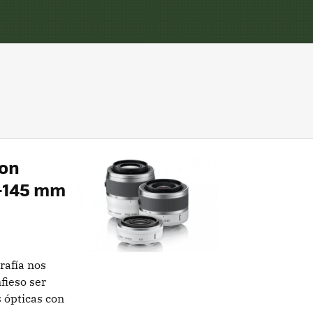
kon
0-145 mm
rafía nos
nfieso ser
 ópticas con