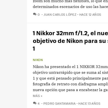
zoom son mucho más flexibles, lo que en
determinados escenarios de uso las hace.
COMENTARIOS
0
JUAN CARLOS LÓPEZ
HACE 12 AÑOS
1 Nikkor 32mm f/1.2, el nu
objetivo de Nikon para su
1
NIKON
Nikon ha presentado el 1 NIKKOR 32mm 
objetivo untrarrápido que se suma al si
1 y que está pensado principalmente par
fotografía de retrato con diafragma ampl
nueva opción que pasa a encabezar la ga
MÁS »
COMENTARIOS
4
PEDRO SANTAMARIA
HACE 13 AÑOS