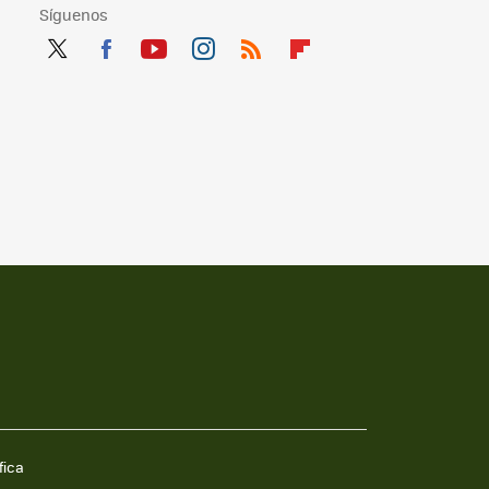
Síguenos
Twit
Fac
You
Inst
RSS
Flip
ter
ebo
tub
agr
boa
ok
e
am
rd
fica