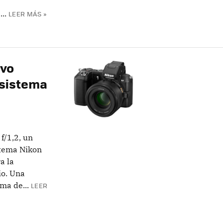
..
LEER MÁS »
evo
 sistema
f/1,2, un
stema Nikon
a la
io. Una
ma de...
LEER