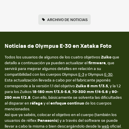
ARCHIVO DE NOTICIAS
Noticias de Olympus E-30 en Xataka Foto
Todos los usuarios de algunos de los cuatro objetivos
Zuiko
que
detallo a continuación ya pueden actualizar el
firmware
, que
servirá para mejorar algunos detalles en relación a su
compatibilidad con los cuerpos Olympus
E-3
y Olympus
E-30
.
Esta actualización llevada a cabo por el fabricante japonés
corresponde a la versión 1.1 del objetivo
Zuiko 8 mm f/3.5
, y la 1.2
para los Zuikos
18-180 mm f/3.5-5.6
,
70-300 mm f/4-5.6
y
90-
250 mm f/2.8
. Con ello, básicamente se solventa las dificultades
al disparar en
ráfaga
y el
enfoque continuo
de los cuerpos
mencionados.
Así que ya sabéis, colocar el objetivo en el cuerpo (también los
usuarios de réflex
Panasonic
) y a través del software se puede
llevar a cabo la misma o bien descargándolo desde la
web
oficial.