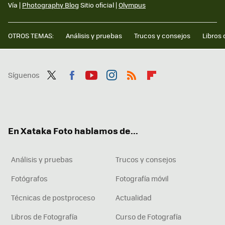
Vía |
Photography Blog
Sitio oficial |
Olympus
OTROS TEMAS:
Análisis y pruebas
Trucos y consejos
Libros 
Síguenos
Twit
Fac
You
Inst
RSS
Flip
ter
ebo
tub
agr
boa
ok
e
am
rd
En Xataka Foto hablamos de...
Análisis y pruebas
Trucos y consejos
Fotógrafos
Fotografía móvil
Técnicas de postproceso
Actualidad
Libros de Fotografía
Curso de Fotografía