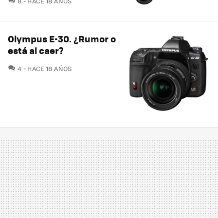
8
HACE 18 AÑOS
Olympus E-30. ¿Rumor o
está al caer?
COMENTARIOS
4
HACE 18 AÑOS