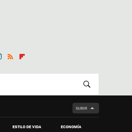
st
RSS
Flip
r
boa
m
rd
BUSCAR
SUBIR
ESTILO DE VIDA
ECONOMÍA