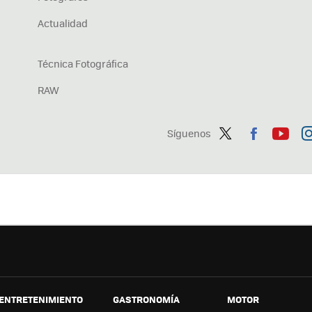
Actualidad
Técnica Fotográfica
RAW
Síguenos
Twit
Fac
You
In
ter
ebo
tub
ag
ok
e
a
ENTRETENIMIENTO
GASTRONOMÍA
MOTOR