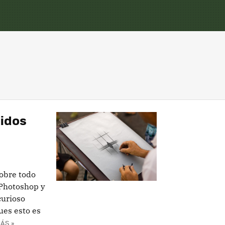
pidos
sobre todo
 Photoshop y
curioso
ues esto es
ÁS »