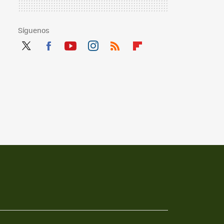
Síguenos
Twit
Fac
You
Inst
RSS
Flip
ter
ebo
tub
agr
boa
ok
e
am
rd