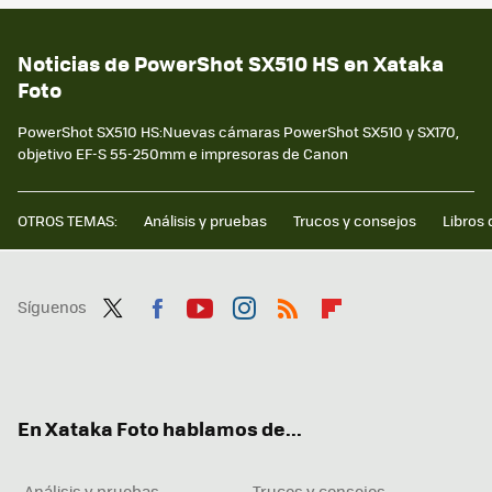
Noticias de PowerShot SX510 HS en Xataka
Foto
PowerShot SX510 HS:Nuevas cámaras PowerShot SX510 y SX170,
objetivo EF-S 55-250mm e impresoras de Canon
OTROS TEMAS:
Análisis y pruebas
Trucos y consejos
Libros 
Síguenos
Twit
Fac
You
Inst
RSS
Flip
ter
ebo
tub
agr
boa
ok
e
am
rd
En Xataka Foto hablamos de...
Análisis y pruebas
Trucos y consejos