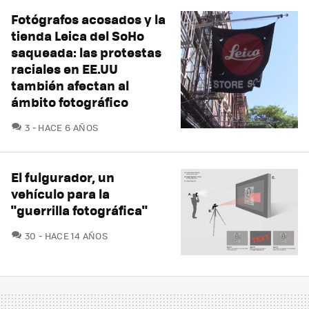
Fotógrafos acosados y la
tienda Leica del SoHo
saqueada: las protestas
raciales en EE.UU
también afectan al
ámbito fotográfico
COMENTARIOS
3
HACE 6 AÑOS
El fulgurador, un
vehículo para la
"guerrilla fotográfica"
COMENTARIOS
30
HACE 14 AÑOS