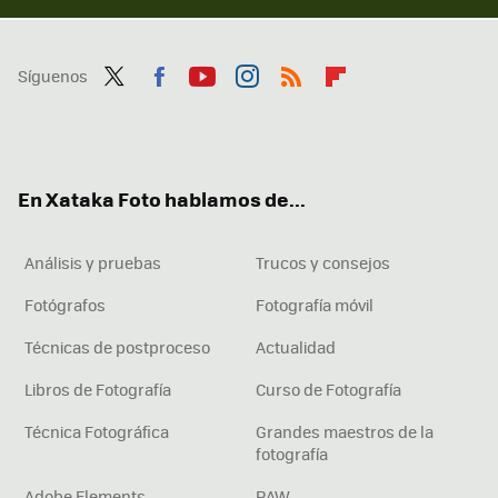
Síguenos
Twit
Fac
You
Inst
RSS
Flip
ter
ebo
tub
agr
boa
ok
e
am
rd
En Xataka Foto hablamos de...
Análisis y pruebas
Trucos y consejos
Fotógrafos
Fotografía móvil
Técnicas de postproceso
Actualidad
Libros de Fotografía
Curso de Fotografía
Técnica Fotográfica
Grandes maestros de la
fotografía
Adobe Elements
RAW