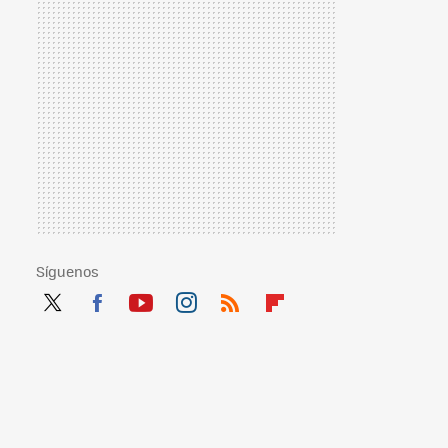
Síguenos
Twit
Fac
You
Inst
RSS
Flip
ter
ebo
tub
agr
boa
ok
e
am
rd