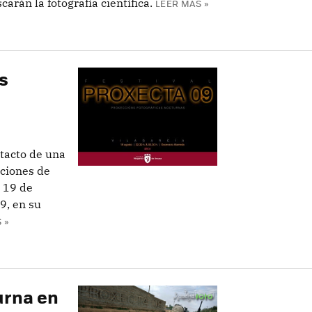
arán la fotografía científica.
LEER MÁS »
s
ntacto de una
ciones de
a 19 de
9, en su
 »
urna en