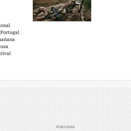
ional
 Portugal
 mañana
ousa
tival