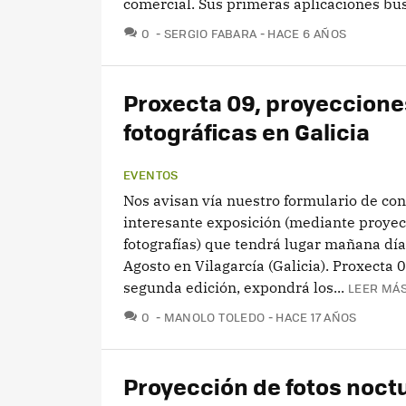
comercial. Sus primeras aplicaciones busc
COMENTARIOS
0
SERGIO FABARA
HACE 6 AÑOS
Proxecta 09, proyeccione
fotográficas en Galicia
EVENTOS
Nos avisan vía nuestro formulario de co
interesante exposición (mediante proyec
fotografías) que tendrá lugar mañana dí
Agosto en Vilagarcía (Galicia). Proxecta 0
segunda edición, expondrá los...
LEER MÁS
COMENTARIOS
0
MANOLO TOLEDO
HACE 17 AÑOS
Proyección de fotos noct