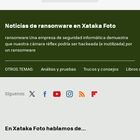
Noticias de ransonware en Xataka Foto
ransonware:Una empresa de seguridad informática demuestra
que nuestra cámara réflex podría ser hackeada (e inutilizada) por
un ransomware
OTROS TEMAS:
Análisis y pruebas
Trucos y consejos
Libros 
Síguenos
Twit
Fac
You
Inst
RSS
Flip
ter
ebo
tub
agr
boa
ok
e
am
rd
En Xataka Foto hablamos de...