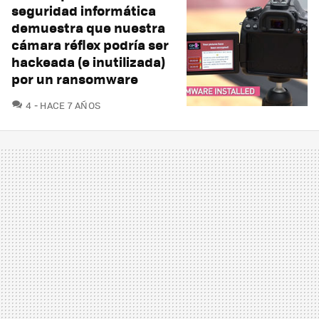
seguridad informática
demuestra que nuestra
cámara réflex podría ser
hackeada (e inutilizada)
por un ransomware
COMENTARIOS
4
HACE 7 AÑOS