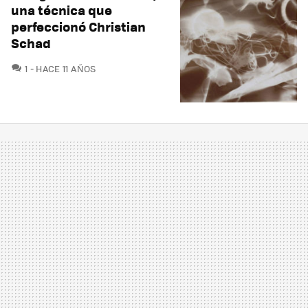
una técnica que
perfeccionó Christian
Schad
COMENTARIOS
1
HACE 11 AÑOS