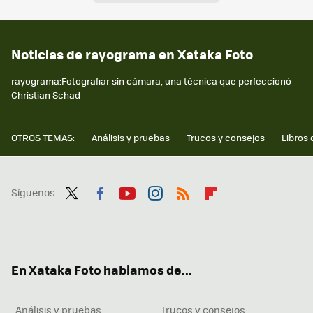
Noticias de rayograma en Xataka Foto
rayograma:Fotografiar sin cámara, una técnica que perfeccionó
Christian Schad
OTROS TEMAS:
Análisis y pruebas
Trucos y consejos
Libros 
Síguenos
Twit
Fac
You
Inst
RSS
Flip
ter
ebo
tub
agr
boa
ok
e
am
rd
En Xataka Foto hablamos de...
Análisis y pruebas
Trucos y consejos