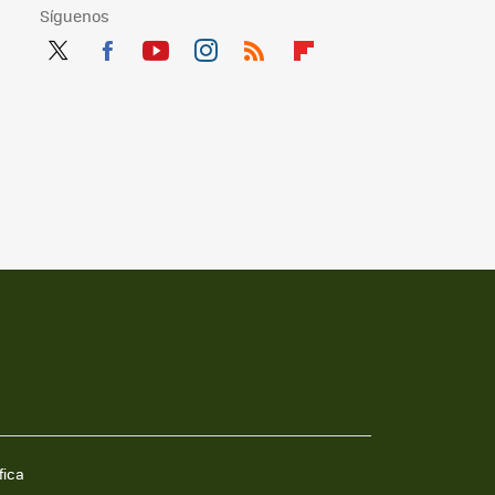
Síguenos
Twit
Fac
You
Inst
RSS
Flip
ter
ebo
tub
agr
boa
ok
e
am
rd
fica