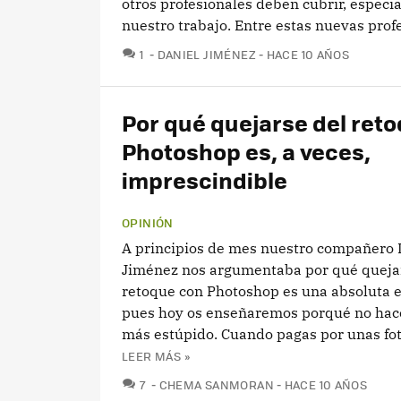
otros profesionales deben cubrir, espe
nuestro trabajo. Entre estas nuevas profe
COMENTARIOS
1
DANIEL JIMÉNEZ
HACE 10 AÑOS
Por qué quejarse del ret
Photoshop es, a veces,
imprescindible
OPINIÓN
A principios de mes nuestro compañero 
Jiménez nos argumentaba por qué queja
retoque con Photoshop es una absoluta e
pues hoy os enseñaremos porqué no hace
más estúpido. Cuando pagas por unas fot
LEER MÁS »
COMENTARIOS
7
CHEMA SANMORAN
HACE 10 AÑOS