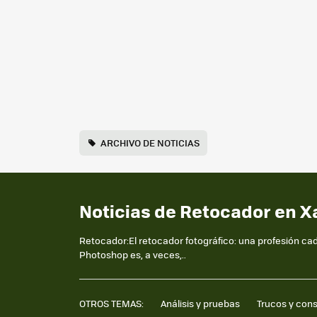
ARCHIVO DE NOTICIAS
Noticias de Retocador en X
Retocador:El retocador fotográfico: una profesión ca
Photoshop es, a veces,..
OTROS TEMAS:
Análisis y pruebas
Trucos y con