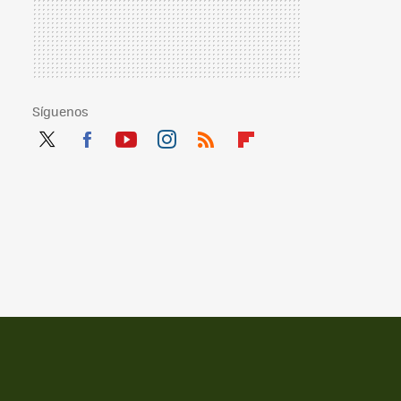
Síguenos
Twit
Fac
You
Inst
RSS
Flip
ter
ebo
tub
agr
boa
ok
e
am
rd