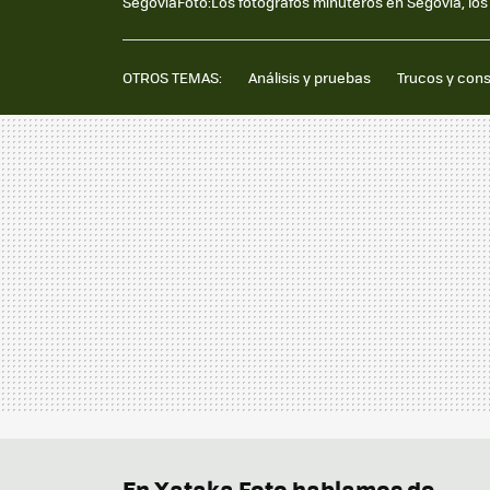
SegoviaFoto:Los fotógrafos minuteros en Segovia, los 
OTROS TEMAS:
Análisis y pruebas
Trucos y con
En Xataka Foto hablamos de...