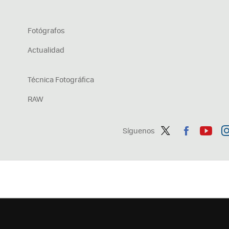
Fotógrafos
Actualidad
Técnica Fotográfica
RAW
Síguenos
Twit
Fac
You
In
ter
ebo
tub
ag
ok
e
a