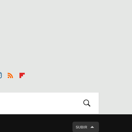
st
RSS
Flip
r
boa
m
rd
BUSCAR
SUBIR