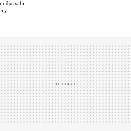
milia, salir
ón y