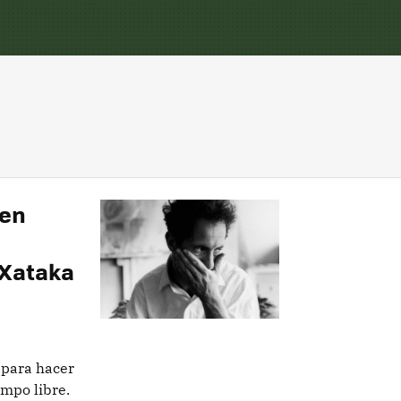
 en
 Xataka
 para hacer
empo libre.