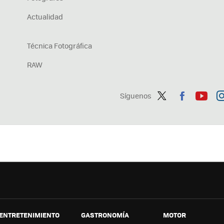
Actualidad
Técnica Fotográfica
RAW
Síguenos
Twit
Fac
You
In
ter
ebo
tub
ag
ok
e
a
ENTRETENIMIENTO
GASTRONOMÍA
MOTOR