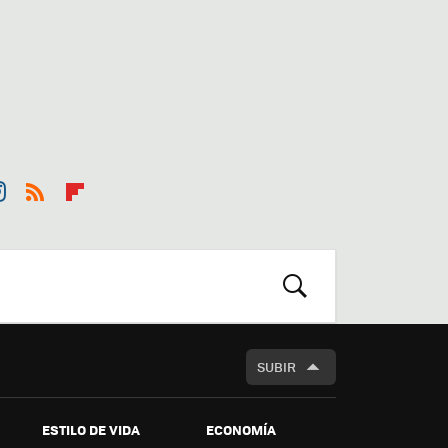
st
RSS
Flip
r
boa
m
rd
BUSCAR
SUBIR
ESTILO DE VIDA
ECONOMÍA