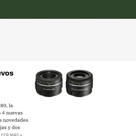
evos
80, la
 4 nuevas
as novedades
jas y dos
LEER MÁS »