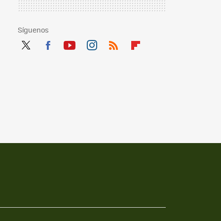
Síguenos
Twit
Fac
You
Inst
RSS
Flip
ter
ebo
tub
agr
boa
ok
e
am
rd