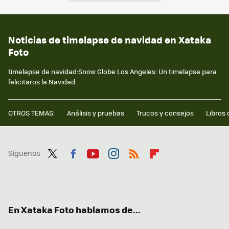
Noticias de timelapse de navidad en Xataka
Foto
timelapse de navidad:Snow Globe Los Angeles: Un timelapse para
felicitaros la Navidad
OTROS TEMAS:
Análisis y pruebas
Trucos y consejos
Libros 
Síguenos
Twit
Fac
You
Inst
RSS
Flip
ter
ebo
tub
agr
boa
ok
e
am
rd
En Xataka Foto hablamos de...