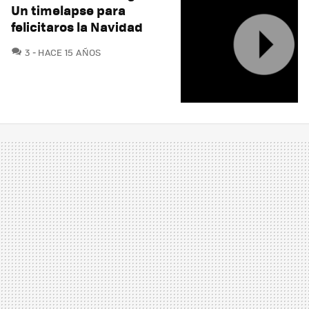
Un timelapse para
felicitaros la Navidad
COMENTARIOS
3
HACE 15 AÑOS