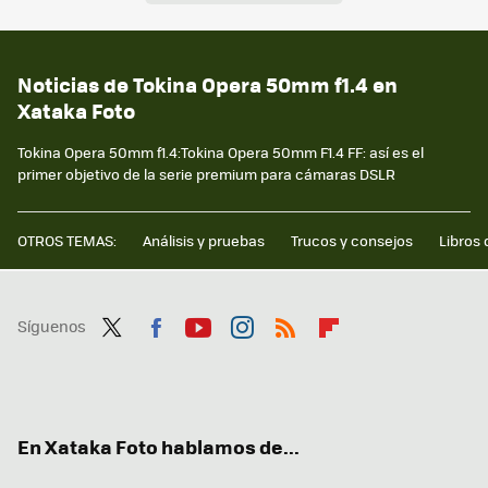
Noticias de Tokina Opera 50mm f1.4 en
Xataka Foto
Tokina Opera 50mm f1.4:Tokina Opera 50mm F1.4 FF: así es el
primer objetivo de la serie premium para cámaras DSLR
OTROS TEMAS:
Análisis y pruebas
Trucos y consejos
Libros 
Síguenos
Twit
Fac
You
Inst
RSS
Flip
ter
ebo
tub
agr
boa
ok
e
am
rd
En Xataka Foto hablamos de...