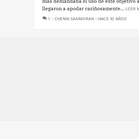
más demandaba el uso de este objetivo a
llegaron a apodar cariñosamente...
LEER 
COMENTARIOS
1
CHEMA SANMORAN
HACE 10 AÑOS