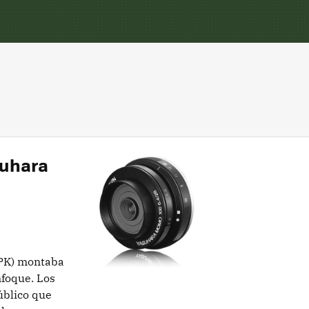
suhara
VPK) montaba
foque. Los
úblico que