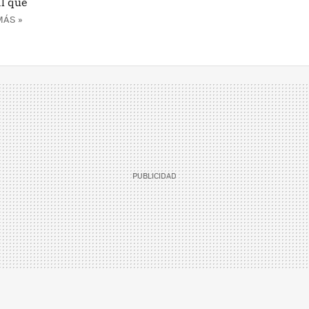
l que
MÁS »