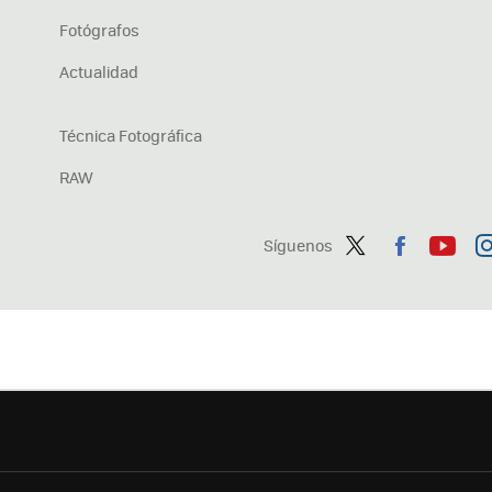
Fotógrafos
Actualidad
Técnica Fotográfica
RAW
Síguenos
Twit
Fac
You
In
ter
ebo
tub
ag
ok
e
a