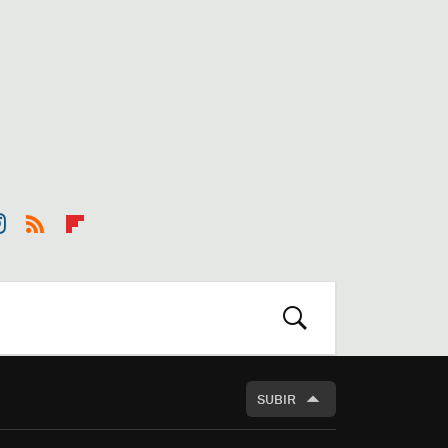
st
RSS
Flip
r
boa
m
rd
BUSCAR
SUBIR