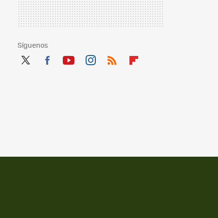
Síguenos
Twit
Fac
You
Inst
RSS
Flip
ter
ebo
tub
agr
boa
ok
e
am
rd