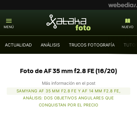
MENÚ
NUEVO
ACTUALIDAD
ANÁLISIS
TRUCOS FOTOGRAFÍA
TUTOR
Foto de AF 35 mm f2.8 FE (16/20)
Más información en el post
SAMYANG AF 35 MM F2.8 FE Y AF 14 MM F2.8 FE,
ANÁLISIS: DOS OBJETIVOS ANGULARES QUE
CONQUISTAN POR EL PRECIO