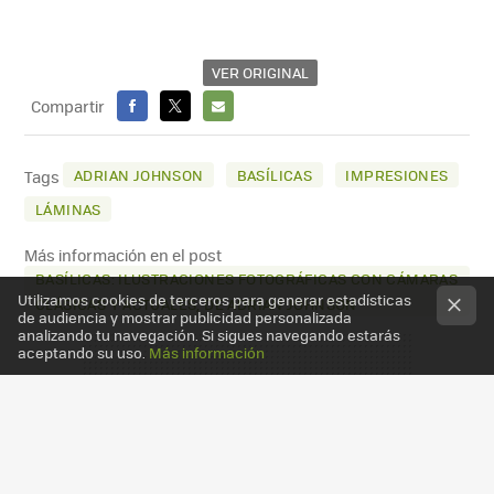
VER ORIGINAL
Compartir
FACEBOOK
X
E-
MAIL
ADRIAN JOHNSON
BASÍLICAS
IMPRESIONES
Tags
LÁMINAS
Más información en el post
BASÍLICAS: ILUSTRACIONES FOTOGRÁFICAS CON CÁMARAS
Utilizamos cookies de terceros para generar estadísticas
CLÁSICAS Y ACTUALES, DE ADRIAN JOHNSON
de audiencia y mostrar publicidad personalizada
analizando tu navegación. Si sigues navegando estarás
aceptando su uso.
Más información