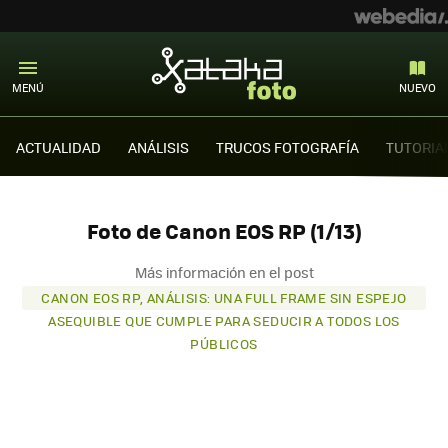
MENÚ
NUEVO
ACTUALIDAD
ANÁLISIS
TRUCOS FOTOGRAFÍA
TUTORIA
Foto de Canon EOS RP (1/13)
Más información en el post
CANON EOS RP, ANÁLISIS: UNA FULL FRAME SIN ESPEJO
ASEQUIBLE QUE CUMPLE PARA SEDUCIR A TODOS LOS
PÚBLICOS