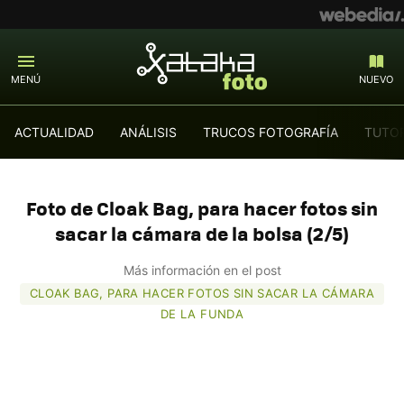
MENÚ
NUEVO
ACTUALIDAD
ANÁLISIS
TRUCOS FOTOGRAFÍA
TUTOR
Foto de Cloak Bag, para hacer fotos sin
sacar la cámara de la bolsa (2/5)
Más información en el post
CLOAK BAG, PARA HACER FOTOS SIN SACAR LA CÁMARA
DE LA FUNDA