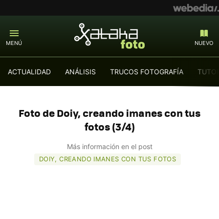
MENÚ
NUEVO
ACTUALIDAD
ANÁLISIS
TRUCOS FOTOGRAFÍA
TUTOR
Foto de Doiy, creando imanes con tus
fotos (3/4)
Más información en el post
DOIY, CREANDO IMANES CON TUS FOTOS