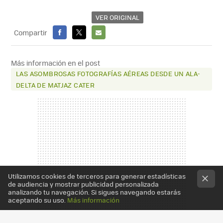
VER ORIGINAL
Compartir
FACEBOOK
X
E-
MAIL
Más información en el post
LAS ASOMBROSAS FOTOGRAFÍAS AÉREAS DESDE UN ALA-
DELTA DE MATJAZ CATER
Utilizamos cookies de terceros para generar estadísticas
de audiencia y mostrar publicidad personalizada
analizando tu navegación. Si sigues navegando estarás
aceptando su uso.
Más información