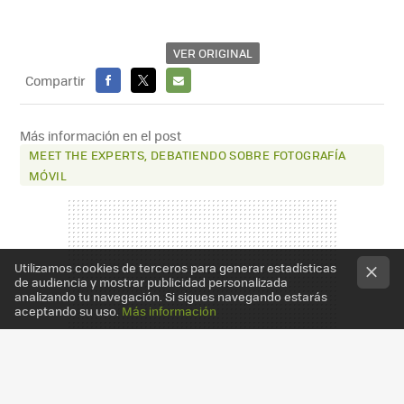
VER ORIGINAL
Compartir
FACEBOOK
X
E-
MAIL
Más información en el post
MEET THE EXPERTS, DEBATIENDO SOBRE FOTOGRAFÍA
MÓVIL
Utilizamos cookies de terceros para generar estadísticas
de audiencia y mostrar publicidad personalizada
analizando tu navegación. Si sigues navegando estarás
aceptando su uso.
Más información