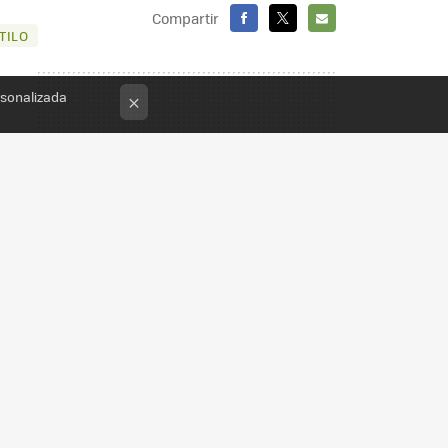
Compartir
TILO
FACEBOOK
X
E-
MAIL
rsonalizada
×