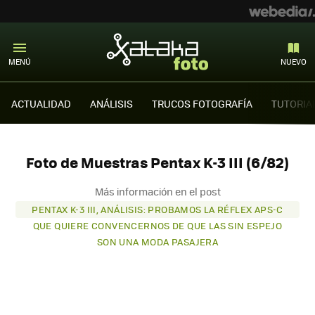
MENÚ
NUEVO
ACTUALIDAD
ANÁLISIS
TRUCOS FOTOGRAFÍA
TUTORIA
Foto de Muestras Pentax K-3 III (6/82)
Más información en el post
PENTAX K-3 III, ANÁLISIS: PROBAMOS LA RÉFLEX APS-C
QUE QUIERE CONVENCERNOS DE QUE LAS SIN ESPEJO
SON UNA MODA PASAJERA