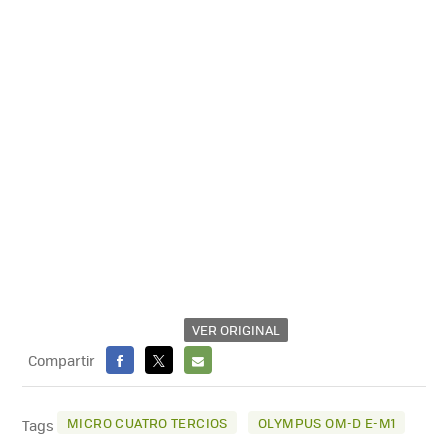
VER ORIGINAL
Compartir
FACEBOOK
X
E-
MAIL
MICRO CUATRO TERCIOS
OLYMPUS OM-D E-M1
Tags