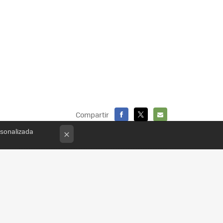
Compartir
FACEBOOK
X
E-
rsonalizada
×
MAIL